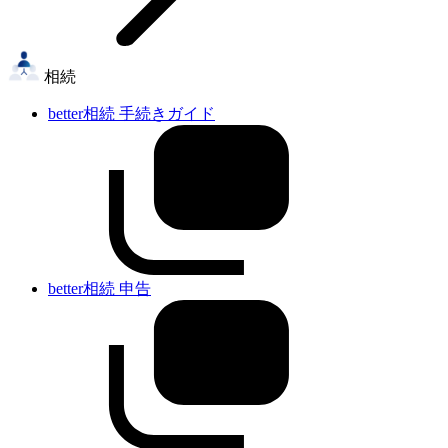
相続
better相続 手続きガイド
better相続 申告