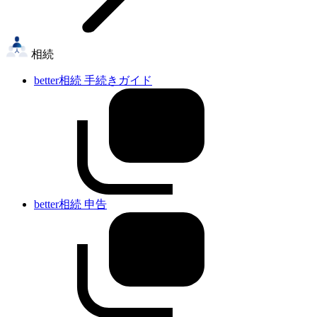
相続
better相続 手続きガイド
better相続 申告