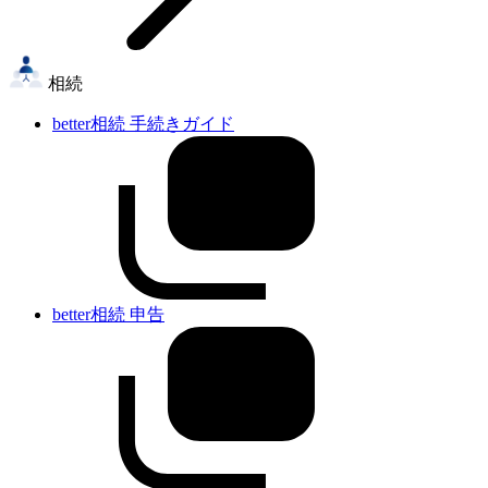
相続
better相続 手続きガイド
better相続 申告