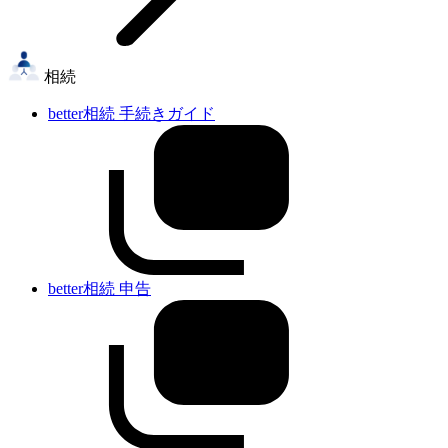
相続
better相続 手続きガイド
better相続 申告