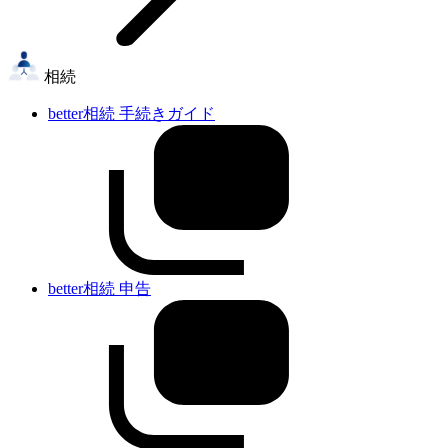
相続
better相続 手続きガイド
better相続 申告