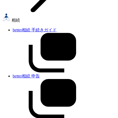
相続
better相続 手続きガイド
better相続 申告