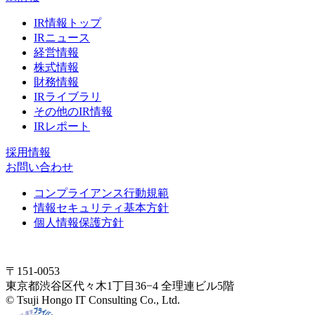
IR情報トップ
IRニュース
経営情報
株式情報
財務情報
IRライブラリ
その他のIR情報
IRレポート
採用情報
お問い合わせ
コンプライアンス行動規範
情報セキュリティ基本方針
個人情報保護方針
〒151-0053
東京都渋谷区代々木1丁目36−4 全理連ビル5階
© Tsuji Hongo IT Consulting Co., Ltd.