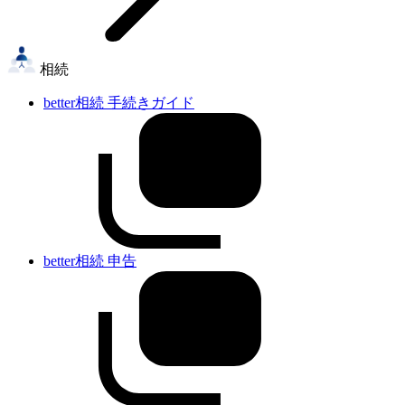
相続
better相続 手続きガイド
better相続 申告