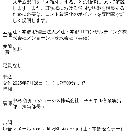
ステム部門を『可視化』することの価値について解説
します。また、IT領域における強固な地盤を構築する
ために必要な、コスト最適化のポイントを専門家が詳
しく説明します。
辻・本郷 税理士法人／辻・本郷 ITコンサルティング株
主催
式会社／ジョーシス株式会社（共催）
参加
無料
費
定員
なし
申込
受付
2025年7月28日（月）17時00分まで
時間
中島 啓介（ジョーシス株式会社 チャネル営業統括
講師
部 担当部長 ）
お問
い合
＜メール＞consuldiv@ht-tax.or.jp（辻・本郷セミナー）