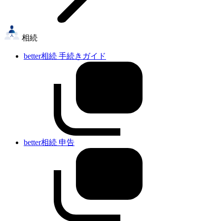
相続
better相続 手続きガイド
better相続 申告