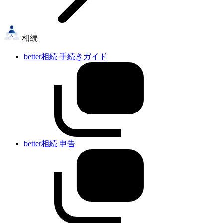
相続
better相続 手続きガイド
better相続 申告