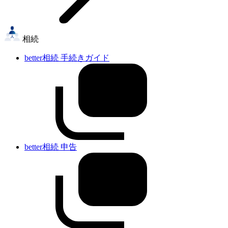
相続
better相続 手続きガイド
better相続 申告