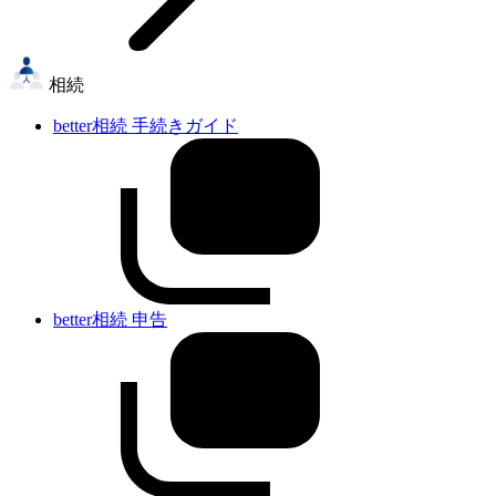
相続
better相続 手続きガイド
better相続 申告