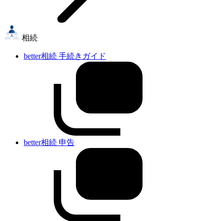
相続
better相続 手続きガイド
better相続 申告