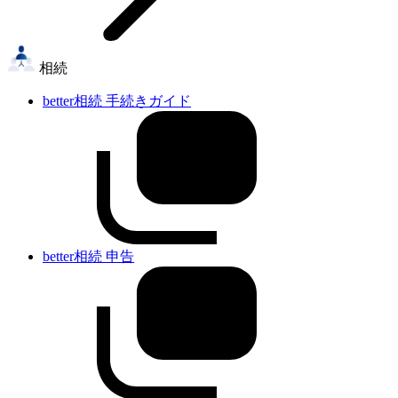
相続
better相続 手続きガイド
better相続 申告