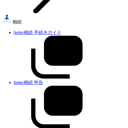
相続
better相続 手続きガイド
better相続 申告