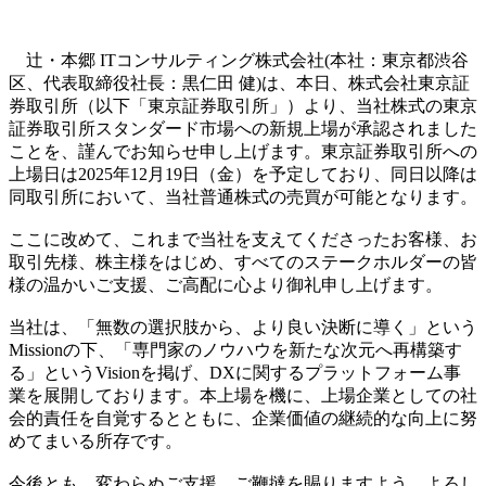
辻・本郷 ITコンサルティング株式会社(本社：東京都渋谷
区、代表取締役社長：黒仁田 健)は、本日、株式会社東京証
券取引所（以下「東京証券取引所」）より、当社株式の東京
証券取引所スタンダード市場への新規上場が承認されました
ことを、謹んでお知らせ申し上げます。東京証券取引所への
上場日は2025年12月19日（金）を予定しており、同日以降は
同取引所において、当社普通株式の売買が可能となります。
ここに改めて、これまで当社を支えてくださったお客様、お
取引先様、株主様をはじめ、すべてのステークホルダーの皆
様の温かいご支援、ご高配に心より御礼申し上げます。
当社は、「無数の選択肢から、より良い決断に導く」という
Missionの下、「専門家のノウハウを新たな次元へ再構築す
る」というVisionを掲げ、DXに関するプラットフォーム事
業を展開しております。本上場を機に、上場企業としての社
会的責任を自覚するとともに、企業価値の継続的な向上に努
めてまいる所存です。
今後とも、変わらぬご支援、ご鞭撻を賜りますよう、よろし