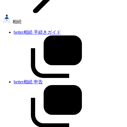
相続
better相続 手続きガイド
better相続 申告