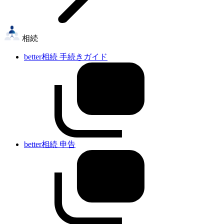
相続
better相続 手続きガイド
better相続 申告